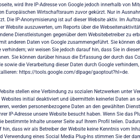
seite, wird Ihre IP-Adresse von Google jedoch innerhalb von Mit
 Europäischen Wirtschaftsraum zuvor gekürzt. Nur in Ausnahmef
t. Die IP-Anonymisierung ist auf dieser Website aktiv. Im Auftr
der Website auszuwerten, um Reports über die Webseitenaktivit
ndene Dienstleistungen gegenüber dem Websitebetreiber zu erb
t mit anderen Daten von Google zusammengeführt. Sie können di
 verhindern; wir weisen Sie jedoch darauf hin, dass Sie in dies
nen. Sie können darüber hinaus die Erfassung der durch das Co
le sowie die Verarbeitung dieser Daten durch Google verhindern
allieren:
https://tools.google.com/dlpage/gaoptout?hl=de.
bsite stellen eine Verbindung zu sozialen Netzwerken unter V
Websites initial deaktiviert und übermitteln keinerlei Daten an s
eren, werden personenbezogene Daten an den gewählten Dienst ü
 Ihrer IP-Adresse unsere Website besucht haben. Wenn Sie das Pl
e bestimmte Inhalte unserer Seite auf Ihrem Profil teilen. Dad
hin, dass wir als Betreiber der Website keine Kenntnis vom Inh
und Verwendung eines Social Media Plug-Ins stimmen Sie der da