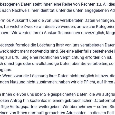
nbezogenen Daten steht Ihnen eine Reihe von Rechten zu. All die
ls nach Nachweis Ihrer Identität, unter der unten angegebenen A
rmlos Auskunft über die von uns verarbeiteten Daten verlangen. In
en, für welche Zwecke wir diese verwenden, an welche Kategori
eichern. Wir werden Ihrem Auskunftsansuchen unverzüglich, läng
jederzeit formlos die Löschung Ihrer von uns verarbeiteten D
weck nicht mehr notwendig sind, Sie eine allenfalls bestehende
zur Erfüllung einer rechtlichen Verpflichtung erforderlich ist.
ich unrichtige oder unvollständige Daten über Sie verarbeiten, so
ag aus.
:
Wenn zwar die Löschung Ihrer Daten nicht möglich ist bzw. die
den Nutzung nicht zustimmen, haben wir die Pflicht, auf Ihren A
.
n Ihnen die von uns über Sie gespeicherten Daten, die wir aufgru
mlosen Antrag hin kostenlos in einem gebräuchlichen Dateiforma
tige Vertragspartner weitergeben. Wir übernehmen – sofern Si
 einen von Ihnen namhaft gemachten Adressaten. In diesem Fall i