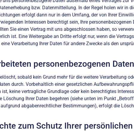
uns personenbezogene Daten außerhalb eines Vertrages zur Verf
nerhebung bzw. Datenmitteilung. In der Regel holen wir in dies
tungen erfolgt dann nur in dem Umfang, der von Ihrer Einwillig
erwiegenden Interessen berechtigt sein, Ihre personenbezogenen 
ollten Sie einen Vertrag mit uns abgeschlossen haben, so verwe
erlich ist. Eine Weitergabe an Dritte erfolgt nur, wenn die Vertrag
gt eine Verarbeitung Ihrer Daten für andere Zwecke als den ursp
rbeiteten personenbezogenen Date
öscht, sobald kein Grund mehr für die weitere Verarbeitung ode
daten durch. Vorbehaltlich einer gesetzlichen Aufbewahrungspfli
ist, keine vertragliche Grundlage oder kein berechtigtes Intere
e Löschung Ihrer Daten begehren (siehe unten im Punkt „Betroff
a aufgrund abgabenrechtlicher Bestimmungen), erfolgt die Lösc
echte zum Schutz Ihrer persönlichen